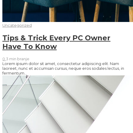
Uncategorized
Tips & Trick Every PC Owner
Have To Know
0
3 min
branje
Lorem ipsum dolor sit amet, consectetur adipiscing elit. Nam
laoreet, nunc et accumsan cursus, neque eros sodales lectus, in
fermentum...