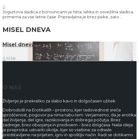
0
Jogurtova sladica z borovnicami je hitra, lahka in osvežilna sladica,
primerna za vse letne čase. Pripravljena je brez peke, zato...
MISEL DNEVA
Misel dneva
0
1038
O NAS
Življenje je prekratko za slabo kavo in dolgočasen užitek.
Dobrodošli na Erotika69 – prostoru, kjer radovednost sreča
sproščenost, pogovor pa nima tabu tem. Verjamemo, da je erotika
del življenja, del igre, raziskovanja in dobrega počutja. Brez
zadrege, brez obsojanja in predvsem – brez dolgčasa. Naša ideja
je preprosta: ustvariti okolje, kjer so vsebine za odrasle
predstavljene na prijeten, igriv in spoštljiv način. Radi se dotikamo