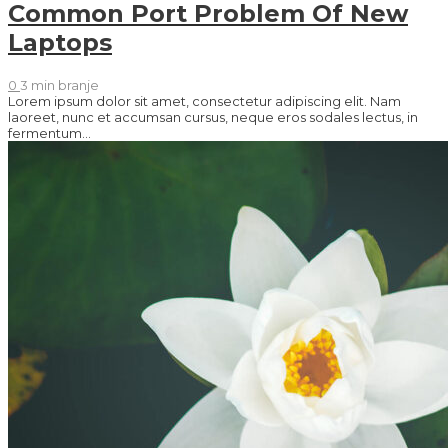
Common Port Problem Of New
Laptops
0
3 min
branje
Lorem ipsum dolor sit amet, consectetur adipiscing elit. Nam
laoreet, nunc et accumsan cursus, neque eros sodales lectus, in
fermentum...