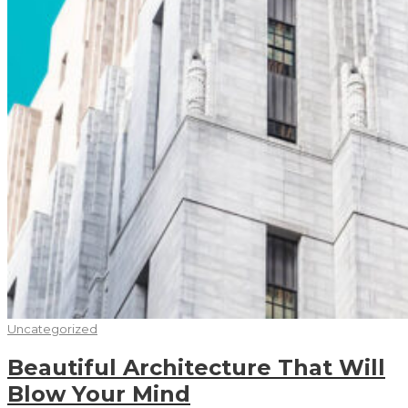
Uncategorized
Beautiful Architecture That Will
Blow Your Mind