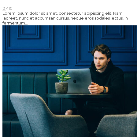
0
410
Lorem ipsum dolor sit amet, consectetur adipiscing elit. Nam
laoreet, nunc et accumsan cursus, neque eros sodales lectus, in
fermentum...