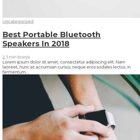
Uncategorized
Best Portable Bluetooth
Speakers In 2018
2
3 min
branje
Lorem ipsum dolor sit amet, consectetur adipiscing elit. Nam
laoreet, nunc et accumsan cursus, neque eros sodales lectus, in
fermentum...