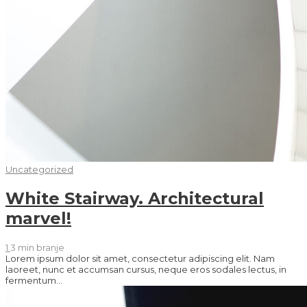
Uncategorized
White Stairway. Architectural
marvel!
1
3 min
branje
Lorem ipsum dolor sit amet, consectetur adipiscing elit. Nam
laoreet, nunc et accumsan cursus, neque eros sodales lectus, in
fermentum...