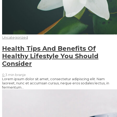
Uncategorized
Health Tips And Benefits Of
Healthy Lifestyle You Should
Consider
0
3 min
branje
Lorem ipsum dolor sit amet, consectetur adipiscing elit. Nam
laoreet, nunc et accumsan cursus, neque eros sodales lectus, in
fermentum...