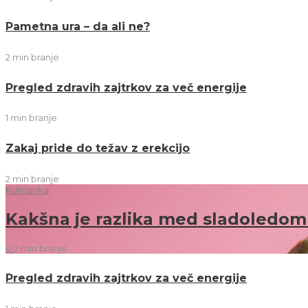
Pametna ura – da ali ne?
2 min
branje
Pregled zdravih zajtrkov za več energije
1 min
branje
Zakaj pride do težav z erekcijo
2 min
branje
Kulinarika
Kakšna je razlika med sladoledom
0
2 min
branje
Pregled zdravih zajtrkov za več energije