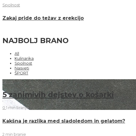
Spolnost
Zakaj pride do težav z erekcijo
NAJBOLJ BRANO
All
Kulinarika
Spolnost
Nasveti
ŠPORT
Šport
5 zanimivih dejstev o košarki
0
1 min
branje
Kakšna je razlika med sladoledom in gelatom?
2 min
branje