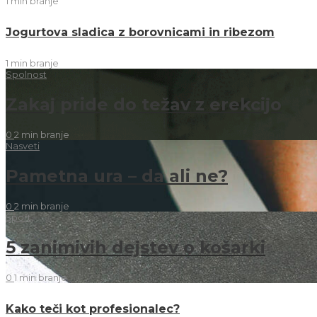
1 min
branje
Jogurtova sladica z borovnicami in ribezom
1 min
branje
Spolnost
Zakaj pride do težav z erekcijo
0
2 min
branje
Nasveti
Pametna ura – da ali ne?
0
2 min
branje
Šport
5 zanimivih dejstev o košarki
0
1 min
branje
Kako teči kot profesionalec?