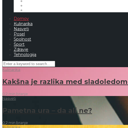
Domov
Kulinarika
Nasveti
Posel
Spolnost
Šport
Zdravje
Tehnologija
Kulinarika
Kakšna je razlika med sladoledom
0
2 min
branje
Nasveti
Pametna ura – da ali ne?
0
2 min
branje
Kulinarika