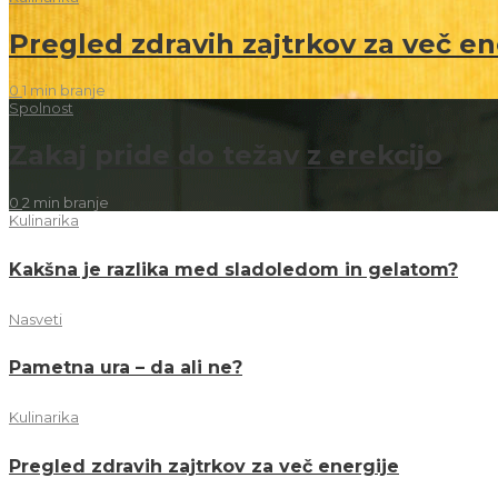
Pregled zdravih zajtrkov za več en
0
1 min
branje
Spolnost
Zakaj pride do težav z erekcijo
0
2 min
branje
Kulinarika
Kakšna je razlika med sladoledom in gelatom?
Nasveti
Pametna ura – da ali ne?
Kulinarika
Pregled zdravih zajtrkov za več energije